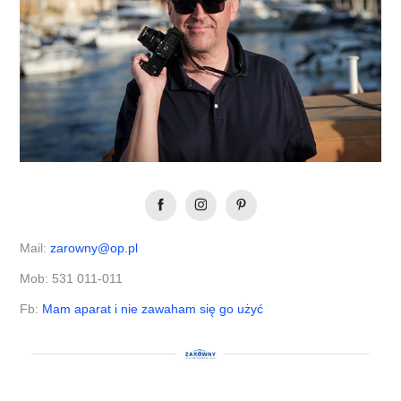
Mail:
zarowny@op.pl
Mob: 531 011-011
Fb:
Mam aparat i nie zawaham się go użyć